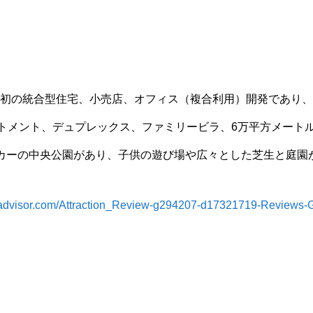
初の統合型住宅、小売店、オフィス（複合利用）開発であり、
ートメント、デュプレックス、ファミリービラ、6万平方メート
カーの中央公園があり、子供の遊び場や広々とした芝生と庭園
ipadvisor.com/Attraction_Review-g294207-d17321719-Reviews-