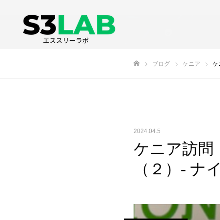
ブログ
ケニア
ケ
ホーム
2024.04.5
ケニア訪問・医療
（２）- ナイロ