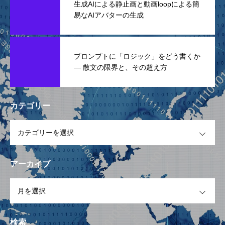
生成AIによる静止画と動画loopによる簡
易なAIアバターの生成
プロンプトに「ロジック」をどう書くか
— 散文の限界と、その超え方
カテゴリー
OPEN
アーカイブ
OPEN
検索