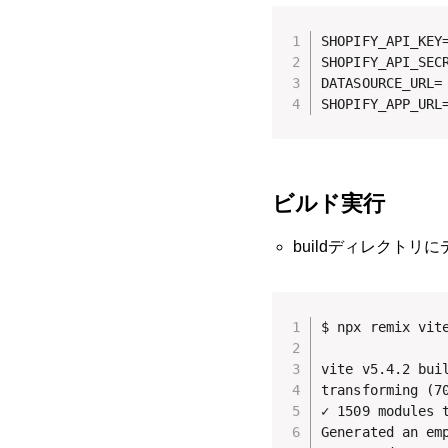
SHOPIFY_API_KEY=
SHOPIFY_API_SECR
DATASOURCE_URL=

SHOPIFY_APP_URL
ビルド実行
buildディレクトリにデ
$ npx remix vite
vite v5.4.2 buil
transforming (7
✓ 1509 modules t
Generated an emp