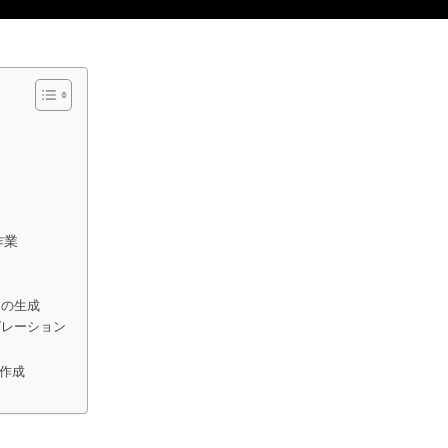
作業
トの生成
イグレーション
作成