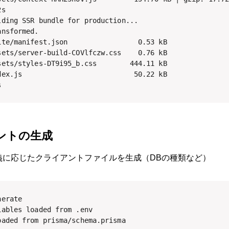
s

lding SSR bundle for production...

nsformed.

ite/manifest.json                 0.53 kB

sets/server-build-COVlfczw.css    0.76 kB

sets/styles-DT9i95_b.css        444.11 kB

dex.js                           50.22 kB

s
アントの生成
義に応じたクライアントファイルを生成（DBの種類など）
erate

ables loaded from .env

aded from prisma/schema.prisma
