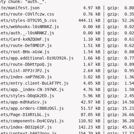
ty chunk: "auth._".

ite/manifest.json                  4.97 kB │ gzip:  0.80
sets/route-COVlfczw.css            0.76 kB │ gzip:  0.35
sets/styles-DT9i95_b.css         444.11 kB │ gzip: 52.26
sets/webhooks-l0sNRNKZ.js          0.00 kB │ gzip:  0.02
sets/auth._-l0sNRNKZ.js            0.00 kB │ gzip:  0.02
sets/Card-kxNZQUmF.js              1.10 kB │ gzip:  0.61
sets/route-Def8MD1P.js             1.51 kB │ gzip:  0.62
sets/root-BHx-xGsW.js              1.54 kB │ gzip:  0.88
sets/app.additional-DzXU392A.js    1.66 kB │ gzip:  0.77
sets/route-DbHttpoQ.js             1.67 kB │ gzip:  0.89
sets/List-XFPJrJP2.js              2.64 kB │ gzip:  0.95
sets/index-smP7HdJ0.js             3.02 kB │ gzip:  1.36
sets/entry.client-BuLkF7Pt.js      4.05 kB │ gzip:  1.54
sets/app._index-CN-397WX.js        4.76 kB │ gzip:  1.50
sets/styles-D0qGk2ED.js            5.96 kB │ gzip:  2.45
sets/app-mdhkaScv.js              42.97 kB │ gzip: 14.50
sets/app.orders-C8B8zDGl.js       51.57 kB │ gzip: 15.21
sets/Page-D1XRtLbL.js             87.05 kB │ gzip: 26.66
sets/components-Do4CGVy1.js      110.92 kB │ gzip: 36.20
sets/index-BO32p61F.js           142.23 kB │ gzip: 45.61
sets/context-hAH23nov.js         154.70 kB │ gzip: 17.72