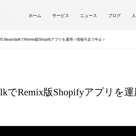
ホーム
サービス
ニュース
ブログ
人
WS BeanstalkでRemix版Shopifyアプリを運用＜情報不足で中止＞
stalkでRemix版Shopifyアプ