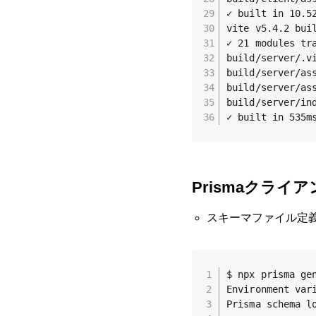
✓ built in 10.52
vite v5.4.2 bui
✓ 21 modules tra
build/server/.v
build/server/as
build/server/as
build/server/in
✓ built in 535m
Prismaクライ
スキーマファイル定
$ npx prisma gen
Environment vari
Prisma schema lo