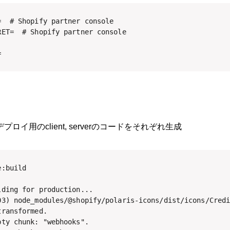
  # Shopify partner console

ET=  # Shopify partner console

=
プロイ用のclient, serverのコードをそれぞれ生成
:build

ding for production...

03) node_modules/@shopify/polaris-icons/dist/icons/Credi
ransformed.

ty chunk: "webhooks".
