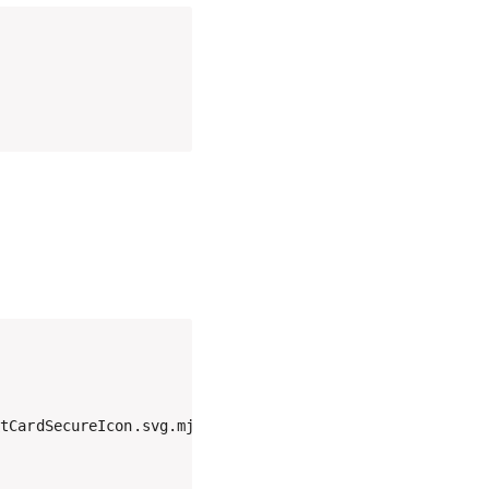
tCardSecureIcon.svg.mjsdebug2: channel 0: window 999419 