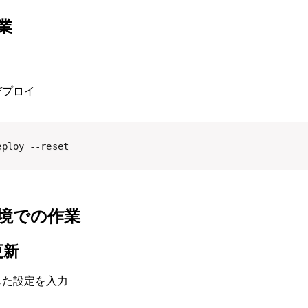
業
へのデプロイ
eploy --reset
境での作業
更新
応じた設定を入力