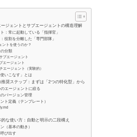
おけるエージェントとサブエージェントの構造理解
ェント：常に起動している「指揮官」
ント：役割を分離した「専門部隊」
ェントを使うのか？
トの分類
・サブエージェント
サブエージェント
ルチエージェント（実験的）
「使いこなす」とは
の推奨ステップ：まずは「2つの特化型」から
2つのエージェントに絞る
義のバージョン管理
ジェント定義（テンプレート）
ly.md
本的な使い方：自動と明示の二段構え
ョン（基本の動き）
て呼び出す