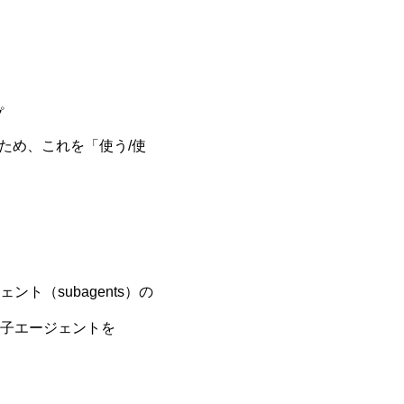
プ
ため、これを「使う/使
（subagents）の
子エージェントを