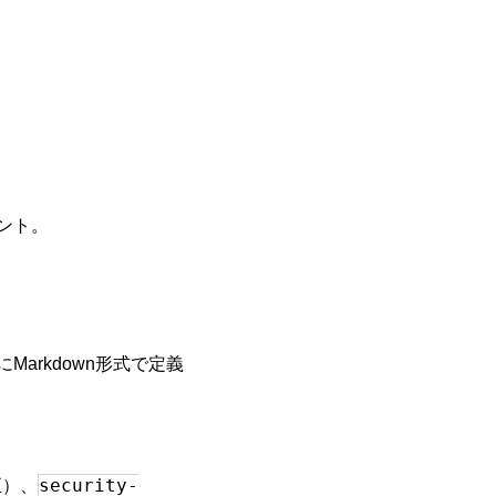
。
ェント。
Markdown形式で定義
security-
正）、