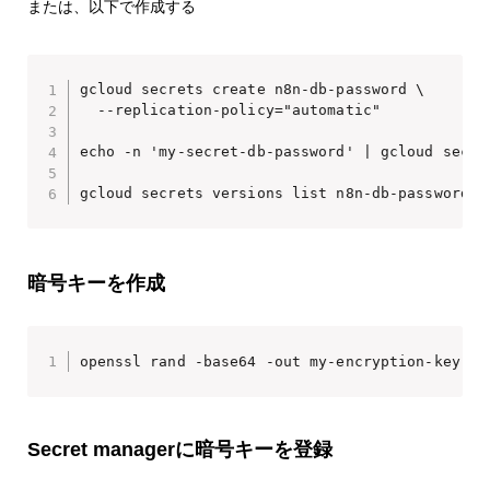
または、以下で作成する
gcloud secrets create n8n-db-password \

  --replication-policy="automatic"

echo -n 'my-secret-db-password' | gcloud secre
暗号キーを作成
openssl rand -base64 -out my-encryption-key 42
Secret managerに暗号キーを登録