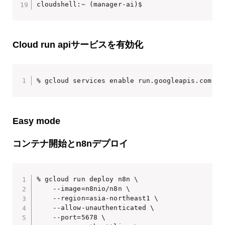
cloudshell:~ (manager-ai)$ 
Cloud run apiサービスを有効化
% gcloud services enable run.googleapis.com
Easy mode
コンテナ開始とn8nデプロイ
% gcloud run deploy n8n \

    --image=n8nio/n8n \

    --region=asia-northeast1 \

    --allow-unauthenticated \

    --port=5678 \
