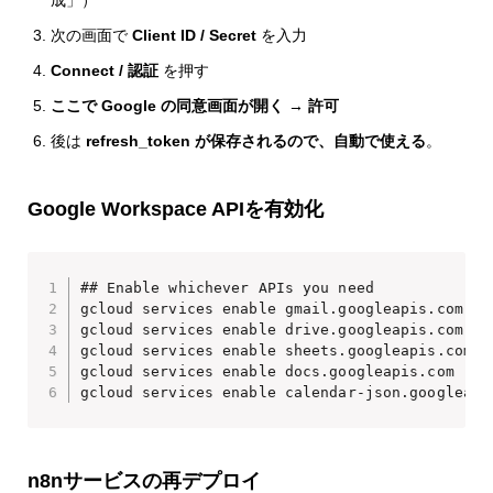
成」）
次の画面で
Client ID / Secret
を入力
Connect / 認証
を押す
ここで Google の同意画面が開く → 許可
後は
refresh_token が保存されるので、自動で使える
。
Google Workspace APIを有効化
## Enable whichever APIs you need

gcloud services enable gmail.googleapis.com

gcloud services enable drive.googleapis.com

gcloud services enable sheets.googleapis.com

gcloud services enable docs.googleapis.com

gcloud services enable calendar-json.googleapi
n8nサービスの再デプロイ