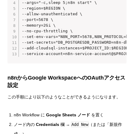
--args="-c,sleep 5;n8n start" \

--region=$REGION \

--allow-unauthenticated \

--port=5678 \

--memory=2Gi \

--no-cpu-throttling \

--set-env-vars="N8N_PORT=5678,N8N_PROTOCOL=htt
--set-secrets="DB_POSTGRESDB_PASSWORD=n8n-db-p
--add-cloudsql-instances=$PROJECT_ID:$REGION:n8
n8nからGoogle WorkspaceへのOAuthアクセス
設定
この手順により以下のようなことができるようになります。
n8n Workflow に
Google Sheets ノード
を置く
ノード内の
Credentials
欄 →
Add New
（または「新規作