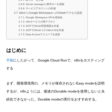
Secret managerに暗号キーを登録
サービスアカウントの作成
n8nからGoogle WorkspaceへのOAuthアクセス設定
Google Workspace APIを有効化
n8nサービスの再デプロイ
GCPでOAuth同意画面を作成
GCPでOAuth 2.0 Client IDを作成
Data Accessでスコープを追加
はじめに
手順
にしたがって、Google Cloud Runで、n8nをホスティング
する
まず、開発環境用の、メモリが保存されないEasy modeを説明
するが、n8nようには、後述のDurable modeを使用しないと永
続化できなかった。Durable modeの実行をおすすめする。