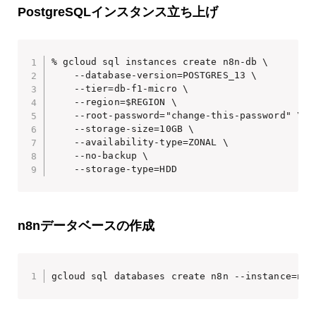
PostgreSQLインスタンス立ち上げ
% gcloud sql instances create n8n-db \

    --database-version=POSTGRES_13 \

    --tier=db-f1-micro \

    --region=$REGION \

    --root-password="change-this-password" \

    --storage-size=10GB \

    --availability-type=ZONAL \

    --no-backup \

    --storage-type=HDD
n8nデータベースの作成
gcloud sql databases create n8n --instance=n8n