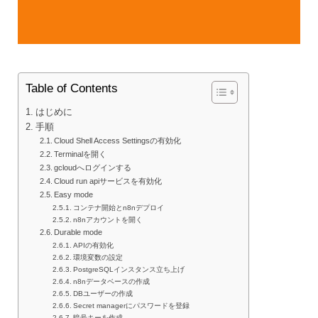
Table of Contents
はじめに
手順
Cloud Shell Access Settingsの有効化
Terminalを開く
gcloudへログインする
Cloud run apiサービスを有効化
Easy mode
コンテナ開始とn8nデプロイ
n8nアカウントを開く
Durable mode
APIの有効化
環境変数の設定
PostgreSQLインスタンス立ち上げ
n8nデータベースの作成
DBユーザーの作成
Secret managerにパスワードを登録
暗号キーを作成