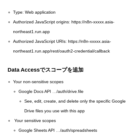
Type: Web application
Authorized JavaScript origins: https://n8n-xxxxx.asia-
northeast1.run.app
Authorized JavaScript URIs: https://n8n-xxxxx.asia-
northeast1.run.app/rest/oauth2-credential/callback
Data Accessでスコープを追加
Your non-sensitive scopes
Google Docs API …/auth/drive.file
See, edit, create, and delete only the specific Google
Drive files you use with this app
Your sensitive scopes
Google Sheets API …/auth/spreadsheets