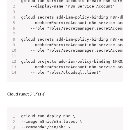
gcloud iam service-accounts create n8n-service-
    --display-name="n8n Service Account"

gcloud secrets add-iam-policy-binding n8n-db-pa
    --member="serviceAccount:n8n-service-accou
    --role="roles/secretmanager.secretAccessor"
gcloud secrets add-iam-policy-binding n8n-encry
    --member="serviceAccount:n8n-service-accou
    --role="roles/secretmanager.secretAccessor"
gcloud projects add-iam-policy-binding $PROJECT
    --member="serviceAccount:n8n-service-accou
    --role="roles/cloudsql.client"
Cloud runのデプロイ
gcloud run deploy n8n \

--image=n8nio/n8n:latest \

--command="/bin/sh" \
