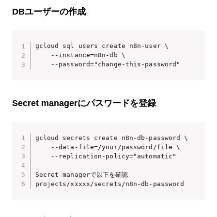
DBユーザーの作成
gcloud sql users create n8n-user \

    --instance=n8n-db \

    --password="change-this-password"
Secret managerにパスワードを登録
gcloud secrets create n8n-db-password \

    --data-file=/your/password/file \

    --replication-policy="automatic"

Secret managerで以下を確認
