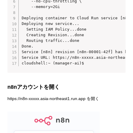
    --no-cpu-throttling \

    --memory=2Gi

Deploying container to Cloud Run service [n8n]
Deploying new service...                      
  Setting IAM Policy...done                   
  Creating Revision...done                    
  Routing traffic...done                      
Done.                                         
Service [n8n] revision [n8n-00001-42f] has bee
Service URL: https://n8n-xxxxx.asia-northeast1.
cloudshell:~ (manager-ai)$ 
n8nアカウントを開く
https://n8n-xxxxx.asia-northeast1.run.app を開く