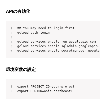
APIの有効化
## You may need to login first

gcloud auth login

gcloud services enable run.googleapis.com

gcloud services enable sqladmin.googleapis.com

gcloud services enable secretmanager.googleapi
環境変数の設定
export PROJECT_ID=your-project

export REGION=asia-northeast1