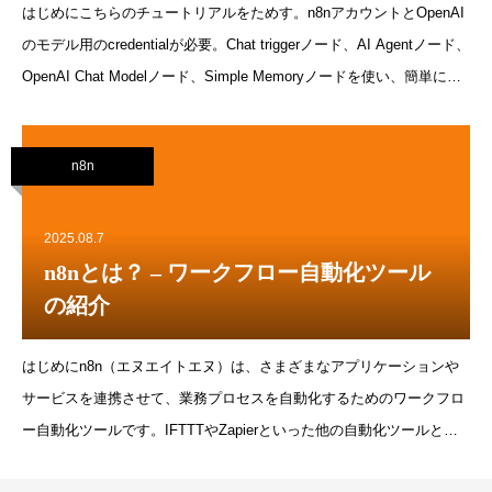
はじめにこちらのチュートリアルをためす。n8nアカウントとOpenAI
のモデル用のcredentialが必要。Chat triggerノード、AI Agentノード、
OpenAI Chat Modelノード、Simple Memoryノードを使い、簡単にAI
チャットを構築でき、プロンプトの変更できること学ぶチュートリア
ルCreate Workflowをクリックし、ワークフロー作成を開始するAdd
n8n
first stepをクリックし、Chat triggerノードを追加するChat triggerのノ
ードコネクターをクリックし、AI Agentノードを追加するChat Model
コネクターをクリックし、OpenAI Chat Modelを追加する Create new
2025.08.7
credentialをクリックするCredential selectorにOpenAIで作成したAPI
n8nとは？ – ワークフロー自動化ツール
Keyを入力し、保存するOpen chatボタンをクリックし、チャットウィ
の紹介
ンドウを開くメッセー
はじめにn8n（エヌエイトエヌ）は、さまざまなアプリケーションや
サービスを連携させて、業務プロセスを自動化するためのワークフロ
ー自動化ツールです。IFTTTやZapierといった他の自動化ツールと比
較されることが多いですが、n8nには以下のような特徴や利点があり