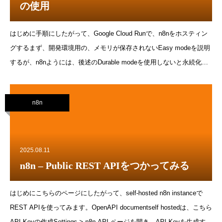
る例えば、if falseを取ったら、すべてのドキュメントにアクセスでき
の使用
る注意：サービスアカウントは、このルールをバイパスする
rules_version = &#39;2&#39;;serv
はじめに手順にしたがって、Google Cloud Runで、n8nをホスティン
グするまず、開発環境用の、メモリが保存されないEasy modeを説明
するが、n8nようには、後述のDurable modeを使用しないと永続化で
きなかった。Durable modeの実行をおすすめする。手順Cloud Shell
Access Settingsの有効化Google workspaceで、Cloud Shell Access
n8n
Settingsを有効にするTerminalを開くOpen terminalボタンをクリック
gcloudへログインする% gcloud auth loginYou are already
authenticated with gcloud when runninginside the Cloud Shell and so
do not need to run thiscommand. Do you wish to proceed anyway?Do
2025.08.11
you wa
n8n – Public REST APIをつかってみる
はじめにこちらのページにしたがって、self-hosted n8n instanceで
REST APIを使ってみます。OpenAPI documentself hostedは、こちら
API Keyの作成Settings > n8n API ページを開き、API Keyを生成する