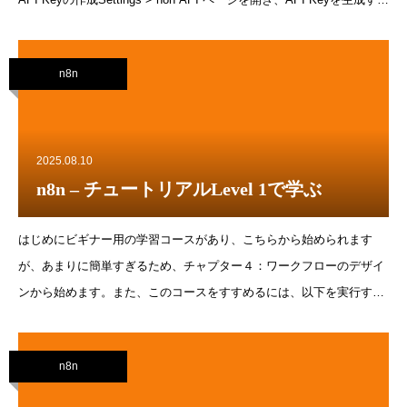
API呼び出し GETの例# For a self-hosted n8n instancecurl -X
&#39;GET&#39; \
n8n
&#39;&lt;N8N_HOST&gt;:&lt;N8N_PORT&gt;/&lt;N8N_PATH&gt;/api/v&lt;v
number&gt;/workflows&#39; \ -H &#39;accept: application/json&#39; \
-H &#39;X-N8N-API-KEY: &lt;your-api-key&gt;&#39;Workflowリストの
取得export MY_API_KEY=xxxxxxxxx
2025.08.10
n8n – チュートリアルLevel 1で学ぶ
はじめにビギナー用の学習コースがあり、こちらから始められます
が、あまりに簡単すぎるため、チャプター４：ワークフローのデザイ
ンから始めます。また、このコースをすすめるには、以下を実行する
必要があります。コース完了時のバッジ取得のためには、n8n forum
に参加するテストデータのAPIにアクセスするためこちらに登録し、
n8n
Emailで認証情報(*1)を受け取りますAirtableアカウントを生成する
AirtableのPersonal accecc token でアクセストークン(*2)を作成する