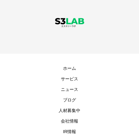
ます。主な特徴と利点オープンソース: n8nはオープンソースとして提
供されており、セルフホスト版を利用すれば、無料でフル機能を使う
ことができます。これは、Zapierのような商用サービスとは異なる大
きな特徴です。ローコード/ノーコード: ドラッグ＆ドロップでノード
と呼ばれる処理ブロックを組み合わせることで、プログラミングの知
識がなくてもワークフローを視覚的に構築できます。豊富な連携サー
ビス: 700以上のサービスと連携可能で、GitHub、Slack、Googleスプ
レッドシート、Gmail、LINEなど、多様なアプリケーションをつなげ
ホーム
て自動化できます。柔軟なカスタマイズ性: 他のツールでは難しい複
サービス
雑な処理や、HTTPリクエストを使った独自の連携も可能です。AI連
ニュース
携:
ブログ
人材募集中
会社情報
IR情報