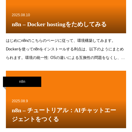
name: n8n
credentialscopedata.records:readdata.records:writeschema.bases:readAc
2025.08.10
all resource または以下で作成するbaseを指定するDiscordアカウント
n8n – Docker hostingをためしてみる
を作成するDiscodeのn8n serverにアクセスするcourse-level-1チャン
ネルにアクセスできることを確認する
はじめにn8nのこちらのページに従って、環境構築してみます。
Dockerを使ってn8nをインストールする利点は、以下のようにまとめ
られます。環境の統一性: OSの違いによる互換性の問題をなくし、ク
リーンで一貫した環境にn8nをインストールできます。簡単なセット
アップ: データベースなどの設定が簡単になります。高いポータビリ
n8n
ティ: 別のサーバーや環境への移行がスムーズに行えます。また、
Docker Composeを使うことで、より簡単にn8nをセットアップできま
す。Docker hubのn8nio/n8nページも参考にする。Docker volumeの作
2025.08.9
成% docker volume create n8n_data% docker volume inspect
n8n – チュートリアル：AIチャットエー
n8n_data[ { &quot;CreatedAt&quot;: &quot;2025-08-
ジェントをつくる
09T06:07:11Z&quot;, &quot;Driver&quot;: &quot;local&quot;,