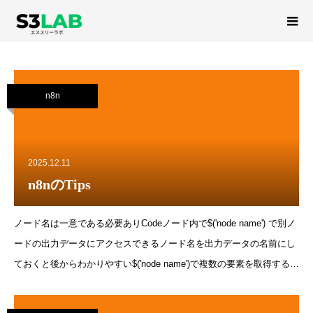
n8n
n8n
2025.12.11
n8nのTips
ノード名は一意である必要ありCodeノード内で$('node name') で別ノ
ードの出力データにアクセスできるノード名を出力データの名前にし
ておくと後からわかりやすい$('node name')で複数の要素を取得する場
合、現ノードの要素とキーでマッチングすべきワークフローを中断し
て途中から再実行するのは難しい前後のワークフローに分けるのが現