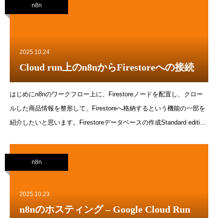
n8n
実的Google driveノードからファイルをダウンロードしてもn8nホスト
のメモリに保存される多数のファイルをダウンロードするような重い
処理はDBに保存する専門のワークフローにするGoogle driveノードへ
のアクセスを繰り返すとAPIコール上限超過エラーがでがちCodeノー
2025.10.24
ドのconsole.logはブラウザのコンソールに出力される古いバージョン
Cloud run上のn8nからFirestoreへの接続
のn8nでは、n8nのLogに出力されていたフローが分岐した場合、分岐
したフローのどちらが先に実行されるか保証されていない合流する場
はじめにn8nのワークフロー上に、Firestoreノードを配置し、クロー
合、Mergeノードを使って制御する必要がある
ルした商品情報を整形して、Firestoreへ格納するという機能の一部を
紹介したいと思います。Firestoreデータベースの作成Standard edition
(1MBまでのドキュメント)データベースID: xxxxx(default)のままにす
ると、この括弧つきの名前がそのままつかわれるロケーション: asia-
n8n
northeast1モード：本番環境モードセキュリティの確認のためにはこ
ちらである必要ありルール以下がデフォルトのルールで、すべてのド
キュメントへのアクセスを禁止している{database}はすべてのデータ
2025.10.23
ベースにマッチする{document=**}はすべてのドキュメントにマッチす
n8nのホスティング – Google Cloud Run