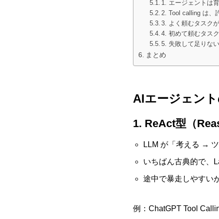
1. エージェントは
2. Tool calli
3. よく頼むタス
4. 初めて頼むタス
5. 失敗して足り
まとめ
AIエージェン
1. ReAct型（Rea
LLM が「考える →
いちばん古典的で、Lan
途中で暴走しやすい
例：ChatGPT Tool Callin