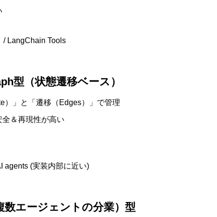
い
 LangChain Tools
 / Graph型（状態遷移ベース）
te）」と「遷移（Edges）」で管理
安全＆再現性が高い
I agents (実装内部に近い)
gent（複数エージェントの分業）型