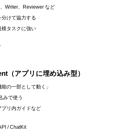
r、Writer、Reviewer など
を分けて協力する
規模タスクに強い
T
d Agent（アプリに埋め込み型）
機能の一部として動く」
UI組込みで使う
アプリ内ガイドなど
I / ChatKit