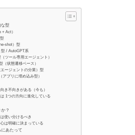
的な型
 + Act）
te型
e-shot）型
型 / AutoGPT系
alized型（ツール専用エージェント）
 Graph型（状態遷移ベース）
nt（複数エージェントの分業）型
Agent（アプリに埋め込み型）
って向き不向きがある（今も）
には 1つの方向に進化している
きか？
今は使い分けるべき
中心は明確に決まっている
るにあたって