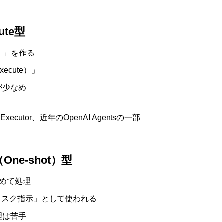
cute型
）」を作る
ecute）」
が少なめ
r-Executor、近年のOpenAI Agentsの一部
One-shot）型
めて処理
「タスク指示」として使われる
理は苦手