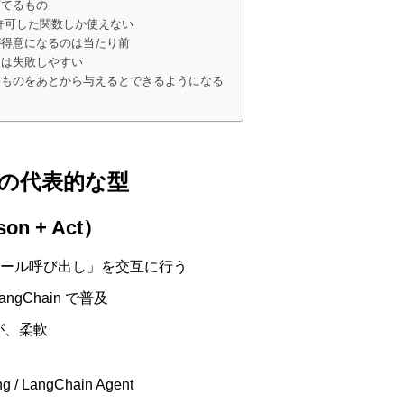
育てるもの
ng は、許可した関数しか使えない
クが得意になるのは当たり前
クは失敗しやすい
ないものをあとから与えるとできるようになる
トの代表的な型
son + Act）
 ツール呼び出し」を交互に行う
gChain で普及
が、柔軟
g / LangChain Agent