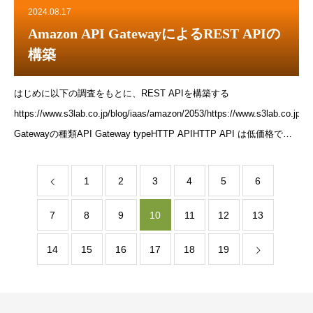
ンの組織をもつ場合、Shopify Partnerで作成したカスタムアプリは開
2024.08.17
発用ストアと同じ組織に属しているストアにもインストールできま
Amazon API GatewayによるREST APIの
す。カスタムアプリから、顧客名、住所、メールアドレス、電話番号
構築
のような個人識別用情報（PII）へのAPIアクセスは、Shopify,
Advanced, Plusプランでのみ有効でです。管理画面から作成するアプ
はじめに以下の調査をもとに、REST APIを構築する
リは、Storefront APIとAdmin A
https://www.s3lab.co.jp/blog/iaas/amazon/2053/https://www.s3lab.co.jp/b
Gatewayの種類API Gateway typeHTTP APIHTTP API は低価格で提
供できるように最小限の機能で設計されています。WebSocket APIウ
ェブブラウザとサーバー間でセッションを確立し、双方向通信を可能
1
2
3
4
5
6
とします。REST APIAPI キー、クライアントごとのスロットリン
グ、リクエストの検証、AWS WAF の統合、プライベート API エン
7
8
9
10
11
12
13
ドポイントなどの機能が必要な場合は、REST API を選択します。
14
15
16
17
18
19
REST APIPrivateVPC内のみでアクセス可能なREST APIを生成しま
す。A