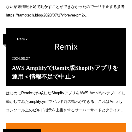
ない結末情報不足で動かすことができなかったので一旦中止する参考
https://tamotech.blog/2020/07/17/forever-pm2-
express/https://remix.run/docs/en/main/start/quickstart開発環境での
作業Shopify 関連Shopify Partnerへのデプロイ$ shopify app deploy --
Remix
resetリリース準備環境での作業設定ファイルの更新.envにステージに
応じた設定を入力SHOPIFY_API_KEY= # Shopify partner
consoleSHOPIFY_API_SECRET= # Shopify partner
2024.08.27
consoleDATASOURCE_URL=SHOPIFY_APP_URL=ビルド実行build
AWS AmplifyでRemix版Shopifyアプリを
ディレクトリにデプロイ用のcli
運用＜情報不足で中止＞
はじめにRemixで作成したShopifyアプリをAWS Amplifyへデプロイし
動かしてみたamplify.ymlでビルド時の指示ができる、これはAmplify
コンソール上のビルド指示を上書きするサーバーサイドとクライアン
トサイドを同時にデプロイできるメリットがあるAmplifyコンソールで
設定する環境変数はビルド時のものなので、実行時は別で準備する必