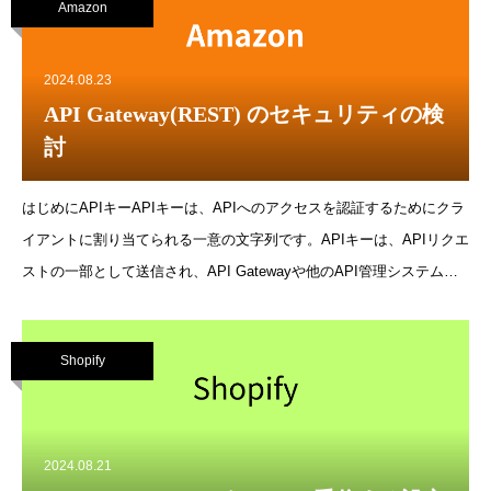
Amazon
要があるサーバーサイドはLambda関数が自動で作られている、これ
に環境変数を渡すため、ビルド時に.envを作成し、実行時にdotenvで
読み込むことにしたnode_modulesを含めたサイズが220MB以下にな
2024.08.23
るエラーでハマったが、node-pruneで凌いだShopifyのセッション管理
API Gateway(REST) のセキュリティの検
をsqliteはやめて、postgresqlに変更結末LambdaからRDSへの接続を
討
解決できず、情報が少ないため断念参考https://richdevelops.dev/how-
to-deploy-remix-apps-with-ssr-to-a
はじめにAPIキーAPIキーは、APIへのアクセスを認証するためにクラ
イアントに割り当てられる一意の文字列です。APIキーは、APIリクエ
ストの一部として送信され、API Gatewayや他のAPI管理システムで
そのリクエストが許可されるかどうかを判断します。APIキーの機能
と利点アクセス制御:APIキーを利用することで、APIにアクセスでき
Shopify
るクライアントを制御できます。APIキーを持っているクライアント
のみがAPIにリクエストを送信できるように設定できます。レート制
限とクォータ管理:APIキーを使用すると、特定のクライアントごとに
リクエスト数を制限するレート制限や、一定期間内のリクエスト数を
2024.08.21