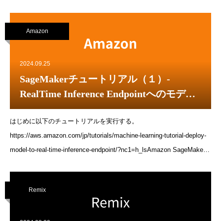
入手するimport sagemakerimport boto3from sagemaker.huggingface
import HuggingFaceModeltry: role =
Amazon
sagemaker.get_execution_role()except ValueError: iam =
boto3.client(&#39;iam&#39;) role =
iam.get_role(RoleName=&#39;sagemaker_execution_role&#39;)# Hub
2024.09.25
Model configuration. https://huggingface.co/modelshub = {
SageMakerチュートリアル（１）-
&#39;HF_MODEL_ID&#39;:&#39;
RealTime Inference Endpointへのモデル
のデプロイ
はじめに以下のチュートリアルを実行する。
https://aws.amazon.com/jp/tutorials/machine-learning-tutorial-deploy-
model-to-real-time-inference-endpoint/?nc1=h_lsAmazon SageMaker
Studio、SageMaker Studio notebook、およびSageMaker Studioドメ
インについて説明します。SageMaker StudioSageMaker Studioは、
Remix
Amazon SageMakerの中で提供される統合開発環境（IDE）です。機
械学習のモデル開発、トレーニング、デプロイまでのすべてのプロセ