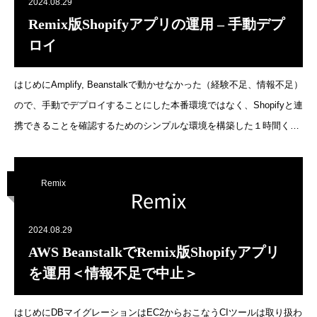
スを一つの環境で行えるのが特徴です。次のような特徴があります：
2024.08.29
ビジュアルインターフェース: コードを書くことなく、データの前処
Remix版Shopifyアプリの運用 – 手動デプ
理、トレーニング、モデルのデプロイを行うことができます。ノート
ロイ
ブックの管理: Jupyterノートブックを活用し、開発作業をスムーズに
進めることができます。
はじめにAmplify, Beanstalkで動かせなかった（経験不足、情報不足）
ので、手動でデプロイすることにした本番環境ではなく、Shopifyと連
携できることを確認するためのシンプルな環境を構築した１時間くら
いでできるので、最初にこれをやってから、サーバレス系を試すべき
だった関連
Remix
https://www.s3lab.co.jp/blog/remix/2189/https://www.s3lab.co.jp/blog/remi
手順EC2インスタンスの生成EIPの付与RDS Proxy経由でPostgresqlへ
接続できるようにセキュリティグループを設定nginxのインストール
2024.08.29
Remixソースをgitからチェックアウトビルド、DBマイグレーショ
AWS BeanstalkでRemix版Shopifyアプリ
ン.envを設定npm installremix vite:buildnpx prisma generatenpx
を運用＜情報不足で中止＞
prisma migrate deployPubl
はじめにDBマイグレーションはEC2からおこなうCIツールは取り扱わ