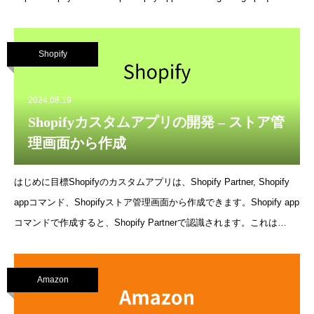
typeshttps://shopify.dev/docs/api/admin-graphql/2024-
07/queries/orders?
Shopify
language=Remixhttps://shopify.dev/docs/api/shopify-app-
remix/v2/apis/admin-apihttps://remix-docs-ja.techtalk.jp/ソース確認
package.jsonの確認@shopify/api-codegen-presetがインストール済み
2024.08.19
スクリプトに、 graphql-codegenが設定済み追加で、npm add
Shopifyカスタムアプリの開発 – ストア管
@shopify/admin-api-client @shopify/sto
理画面から作成
はじめに目標Shopifyのカスタムアプリは、Shopify Partner, Shopify
appコマンド、Shopifyストア管理画面から作成できます。Shopify app
コマンドで作成すると、Shopify Partnerで認識されます。これは
Remixアプリとして開発手順を確認しました。今回は、もう一つの手
法である、Shopifyストア管理画面から作成し、Shopify Partnerから作
Amazon
成する場合との手順の違いを確認します。前提カスタムアプリは、１
つのストア限定でインストールできます。ただし、Shopify Plusプラ