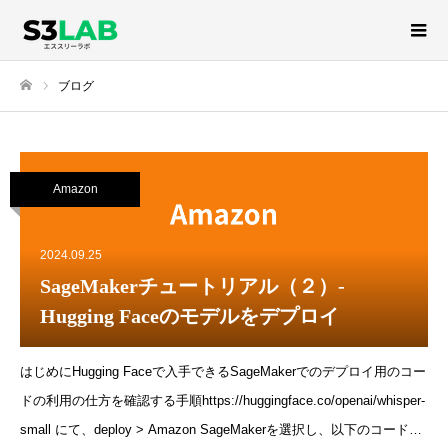
ブログ
ホーム
Amazon
2024.09.25
SageMakerチュートリアル（２）-
Hugging Faceのモデルをデプロイ
はじめにHugging Faceで入手できるSageMakerでのデプロイ用のコー
ドの利用の仕方を確認する手順https://huggingface.co/openai/whisper-
small にて、deploy > Amazon SageMakerを選択し、以下のコードを