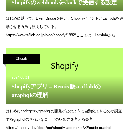
管理するクォータを設定することができます。これにより、APIの過
Shopifyのwebhookをslackで受信する設定
負荷を防止し、サービスの安定性を保つことができます。API使用の
モニタリング:APIキーごとにリクエストをトラッキングすることで、
はじめに以下で、EventBridgeを使い、ShopifyイベントとLambdaを連
どのクライアントがどれだけのリソースを使用しているかを監視でき
動させる方法は説明している。
ます。これにより、使用量に応じた課金やリソースの適切な割り当て
https://www.s3lab.co.jp/blog/shopify/1882/ここでは、Lambdaから
が
SlackのWebhookを呼び出す方法を検討する。開発通知を受け取るた
めのSlackチャンネルを作成Slackでwebhook urlを作成slackにログイ
Shopify
ンした状態で以下にアクセスする
https://slack.com/services/new/incoming-webhookチャンネルを選択
し、Incoming Webhookインテグレーションの追加を押すと、URLを
2024.08.21
入手できるこれは、slack app「Incoming Webhook」によるカスタム
Shopifyアプリ – Remix版scaffoldの
インテグレーションで実現している。登録済みのURLを確認するに
graphqlの理解
は、アプリ検索から「Incoming Webhook」を開き、設定を確認す
る。SlackのwebhookへメッセージをPOSTするLambd
はじめにcodegenでgraphqlの開発がどのように自動化できるのか調査
するgraphqlのきれいなコードの収め方を考える参考
https://shopify.dev/docs/api/shopify-app-remix/v2/guide-graphql-