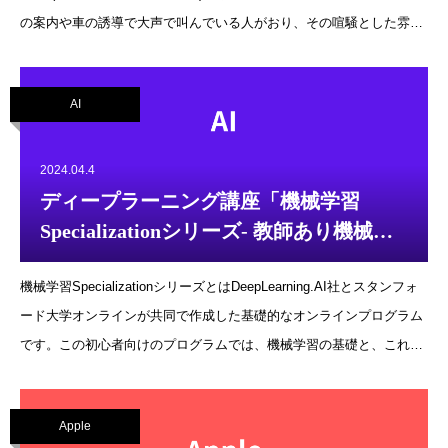
の案内や車の誘導で大声で叫んでいる人がおり、その喧騒とした雰囲
気の中を少しの間、歩くだけでも緊張するエリアでした。街には、薬
局、金融、携帯のお店が多かった印象でした。ショーケース主な質問
AI
営業時間は？勤務シフトは？月収は？休日数は？薬剤師数は？スタッ
フの種類は？１日の処方箋数は？顧客の待ち時間は？どの国の薬が多
い？どういうテストを行えるか？どういう顧客が多いか？OTCか、医
2024.04.4
者を進めるかの振り分け方は？何日分から薬を買えるか？オンライン
ディープラーニング講座「機械学習
診療を使っているか？参照https://newlemumapharmacy.co.ke/
Specializationシリーズ- 教師あり機械学
習回帰と分類コース」の紹介
機械学習SpecializationシリーズとはDeepLearning.AI社とスタンフォ
ード大学オンラインが共同で作成した基礎的なオンラインプログラム
です。この初心者向けのプログラムでは、機械学習の基礎と、これら
のテクニックを使用して実際のAIアプリケーションを構築する方法を
学習します。https://www.coursera.org/specializations/machine-
Apple
learning-introduction以下の３つのコースから構成されています。教師