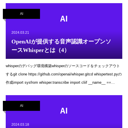
Optional = -1.0, no_speech_threshold: Optional = 0.6,
AI
condition_on_previous_text: bool = True, initial_prompt: Optional =
None, word_timestamps: bool = False, prepend_punctuations: str =
&quot;\&quot;&#39;“¿([{-&quot
2024.03.21
OpenAIが提供する音声認識オープンソ
ースWhisperとは（4）
whisperのデバッグ環境構築whisperのソースコードをチェックアウト
するgit clone https://github.com/openai/whisper.gitcd whispertest.pyの
作成import sysfrom whisper.transcribe import cliif __name__ ==
&#39;__main__&#39;: sys.exit(cli())test.pyの実行python test.py
sample.mp4 --language Englishtranscribe.pydef cli():・・・ model =
AI
load_model(model_name, device=device,
download_root=model_dir)・・・ソースを確認するload_model関数を
読むデフォルト時の引数は、model_name=small, device=cpu,
2024.03.18