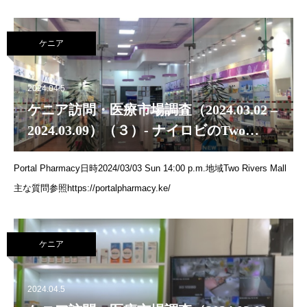
Tue 10:00 a.m.地域ムタンガリは低密度地域として区分されていまし
たが、年月が経つにつれて、住宅フラットや商業ビルが許可されるよ
ケニア
うになりました。ナイロビの高所得層の住民によって占有されていた
専用の地域でしたが、ゾーニング規制の見直しの前には、エリア全体
が閉鎖的でした。フラットの急増により、ゆっくりと中流階級の地域
2024.04.5
になってきました。ムタンガリとキレレシュワは、ナイロビ市郡のキ
ケニア訪問・医療市場調査（2024.03.02 –
レレシュワの郡議会区を形成しています。（出典：
2024.03.09）（３）- ナイロビのTwo
https://en.wikipedia.org/wiki/Muthangari）主な質問解決したい社会課
Rivers Mall内の薬局
題は？どういうビジネスか？顧客層は？配送会社は？顧客へ何日で届
Portal Pharmacy日時2024/03/03 Sun 14:00 p.m.地域Two Rivers Mall
くか？ジェネリックは多いか？同業他社との違いは？分割、クレジッ
主な質問参照https://portalpharmacy.ke/
ト、頭金
ケニア
2024.04.5