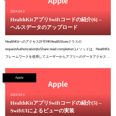
あり機械学習回帰と分類高度な学習アルゴリズム教師なし学習, レコ
メンダー, 強化学習教師あり機械学習回帰と分類コースとは一般的な
2024.04.3
機械学習ライブラリNumPyとscikit-learnを使用して、Pythonで機械学
HealthKitアプリSwiftコードの紹介(6) –
習モデルを構築します。 - 線形回帰やロジスティック回帰を含む、予
ヘルスデータのアップロード
測タスクやバイナリ分類タスクのための教師あり機械学習モデルを構
築し、訓練します。
HealthKitへのアクセス許可HKHealthStoreクラスの
requestAuthorization(toShare:read:completion:)メソッドは、HealthKit
フレームワークを使用してユーザーからアプリへのデータアクセス許
可をリクエストするために使用されます。このメソッドは、データの
共有（書き込み）と読み取りの種類を指定し、ユーザーに対してそれ
Apple
らのデータへのアクセス許可を求めます。具体的には、次のようなパ
ラメータを取ります:typesToShare: アプリがHealthKitに書き込むこと
を要求するデータの種類を指定するHKSampleTypeのセットです。例
2024.04.3
えば、身体活動データ、栄養データ、睡眠データなどが含まれます。
HealthKitアプリSwiftコードの紹介(5) –
typesToRead: アプリがHealthKitから読み取ることを要求するデータ
SwiftUIによるビューの実装