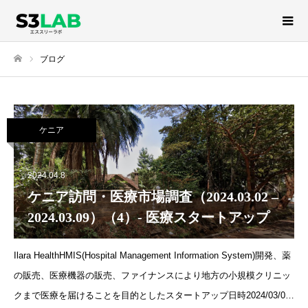
ブログ
ホーム
ケニア
2024.04.8
ケニア訪問・医療市場調査（2024.03.02 –
2024.03.09）（4）- 医療スタートアップ
Ilara HealthHMIS(Hospital Management Information System)開発、薬
の販売、医療機器の販売、ファイナンスにより地方の小規模クリニッ
クまで医療を届けることを目的としたスタートアップ日時2024/03/05