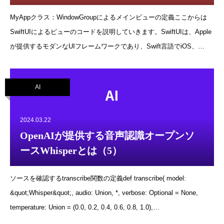
の種類を指定するHKObjectTypeのセットです。例えば、心拍数、血
圧、歩数などが含まれます。completion: リクエストが完了した後に
MyAppクラス：WindowGroupによるメインビューの定義ここからは
呼び出されるクロージャです。このクロージャは、次のパラメータを
SwiftUIによるビューのコードを説明していきます。SwiftUIは、Apple
取ります:success: ユ
が提供するモダンなUIフレームワークであり、Swift言語でiOS、
macOS、watchOS、tvOSアプリケーションを構築するための手段で
す。SwiftUIでは、状態駆動型のUIを構築し、シンプルで直感的な構文
AI
を使用してアプリケーションのビューを定義します。このコードは、
SwiftUIのアプリケーションを定義しています。MyApp は App プロト
コルを準拠しており、アプリケーションのエントリーポイントとなり
2024.03.22
ます。import SwiftUIimport Swinject@mainstruct MyApp: App {
OpenAIが提供する音声認識オープンソ
@AppStorage(&quot;isDarkMode&quot;) var isDarkMode: Bool = true
ースWhisperとは（5）
// inject into SwiftUI life-cycle via adaptor !!! @UIApplicatio
ソースを確認するtranscribe関数の定義def transcribe( model:
&quot;Whisper&quot;, audio: Union, *, verbose: Optional = None,
temperature: Union = (0.0, 0.2, 0.4, 0.6, 0.8, 1.0),
compression_ratio_threshold: Optional = 2.4, logprob_threshold: