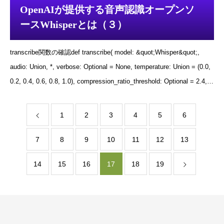
download_root=Noneが使用さ
OpenAIが提供する音声認識オープンソ
ースWhisperとは（３）
transcribe関数の確認def transcribe( model: &quot;Whisper&quot;,
audio: Union, *, verbose: Optional = None, temperature: Union = (0.0,
0.2, 0.4, 0.6, 0.8, 1.0), compression_ratio_threshold: Optional = 2.4,
logprob_threshold: Optional = -1.0, no_speech_threshold: Optional =
0.6, condition_on_previous_text: bool = True, initial_prompt: Optional
1
2
3
4
5
6
= None, word_timestamps: bool = False, prepend_punctuations: str =
7
8
9
&quot;\&quot;&#39;“¿([{-&quot;, appen
10
11
12
13
14
15
16
17
18
19