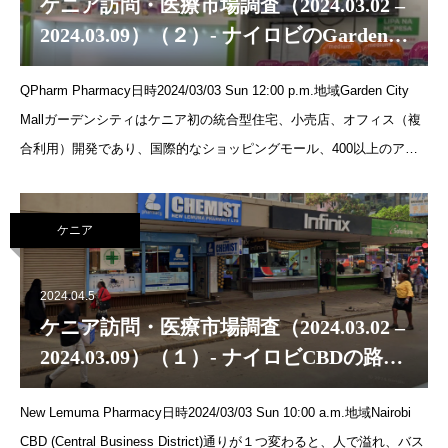
ケニア訪問・医療市場調査（2024.03.02 –
2024.03.09）（２）- ナイロビのGarden
City Mall内の薬局
QPharm Pharmacy日時2024/03/03 Sun 12:00 p.m.地域Garden City
Mallガーデンシティはケニア初の統合型住宅、小売店、オフィス（複
合利用）開発であり、国際的なショッピングモール、400以上のアパ
ートメント、デュプレックス、ファミリービラ、6万平方メートルの
オフィススペース、そして中心部には3エーカーの中央公園があり、
ケニア
子供の遊び場や広々とした芝生と庭園が備わっています。（出典：
https://www.tripadvisor.com/Attraction_Review-g294207-d17321719-
Reviews-Garden_City_Mall-Nairobi.html）主な質問どういう商材を扱
2024.04.5
っている？どの国の薬が多い？値段は国ごとのどのくらい違う？ディ
ケニア訪問・医療市場調査（2024.03.02 –
ストリビューターはどうやって決めている？ジェネリックは取り扱っ
2024.03.09）（１）- ナイロビCBDの路面
ている？処方箋が必要な薬は何ですか？ブランチはいくつあるか？オ
店の薬局
ンライン診療をどうおもうか？ECはやっているか？客単価はどのくら
New Lemuma Pharmacy日時2024/03/03 Sun 10:00 a.m.地域Nairobi
いか？何の病気
CBD (Central Business District)通りが１つ変わると、人で溢れ、バス