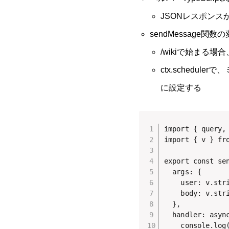
JSONレスポン
sendMessage関数
/wikiで始まる場
ctx.schedul
に設定する
import { query,
import { v } fro
export const sen
  args: {

    user: v.stri
    body: v.stri
  },

  handler: async
    console.log