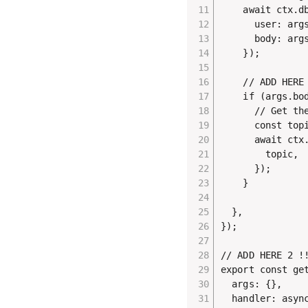
    await ctx.db
      user: args
      body: args
    });

    // ADD HERE 
    if (args.bod
      // Get the
      const top
      await ctx
        topic,

      });

    }

  },

});

// ADD HERE 2 !!
export const get
  args: {},

  handler: async