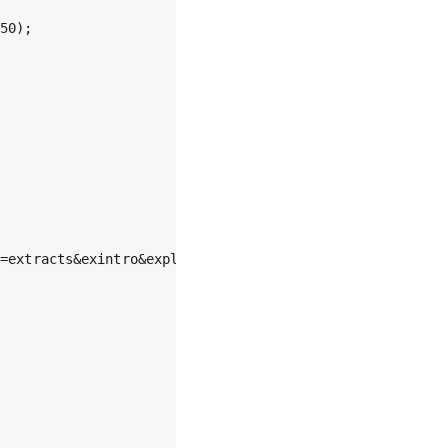
50);

=extracts&exintro&explaintext&redirects=1&titles=" +
