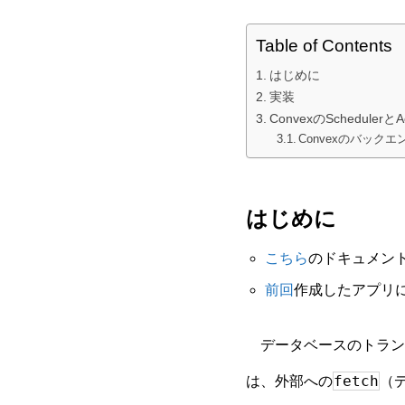
Table of Contents
はじめに
実装
ConvexのScheduler
Convexのバック
はじめに
こちら
のドキュメン
前回
作成したアプリ
データベースのトランザ
fetch
は、外部への
（