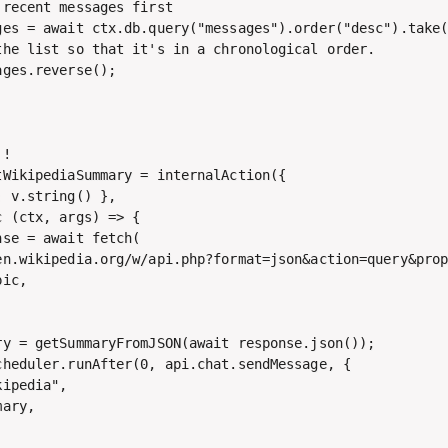
recent messages first

ges = await ctx.db.query("messages").order("desc").take(
the list so that it's in a chronological order.

ges.reverse();

!

tWikipediaSummary = internalAction({

 v.string() },

 (ctx, args) => {

se = await fetch(

en.wikipedia.org/w/api.php?format=json&action=query&prop
ic,

ry = getSummaryFromJSON(await response.json());

cheduler.runAfter(0, api.chat.sendMessage, {

ipedia",

ary,
