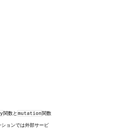
y
mutation
関数と
関数
ーションでは外部サービ