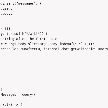
.insert("messages", {

.user,

.body,

4 !!!

y.startsWith("/wiki")) {

 string after the first space

ic = args.body.slice(args.body.indexOf(" ") + 1);

.scheduler.runAfter(0, internal.chat.getWikipediaSummary
!

Messages = query({

 (ctx) => {
