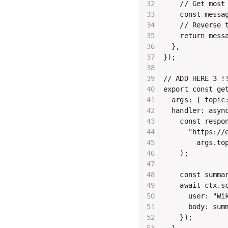
    // Get most 
    const messa
    // Reverse 
    return messa
  },

});

// ADD HERE 3 !!
export const ge
  args: { topic:
  handler: async
    const respon
      "https://
        args.top
    );

    const summa
    await ctx.s
      user: "Wik
      body: summ
    });

  },
