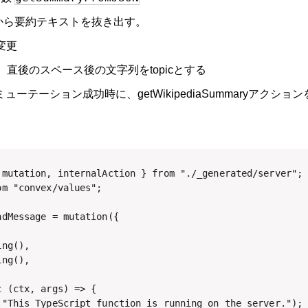
スから要約テキストを抜き出す。
の変更
合、直後のスペース後の文字列をtopicとする
erで、ミューテーション成功時に、getWikipediaSummaryア
 mutation, internalAction } from "./_generated/server";

m "convex/values";

dMessage = mutation({

ng(),

ng(),

 (ctx, args) => {

("This TypeScript function is running on the server.");
