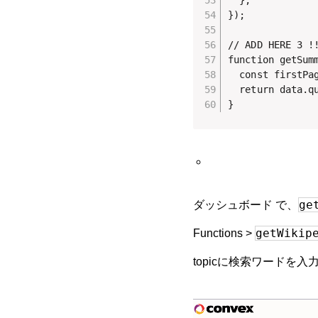
});

// ADD HERE 3 !!
function getSumm
  const firstPa
  return data.qu
}
ge
ダッシュボード で、
getWikip
Functions >
topicに検索ワードを入力