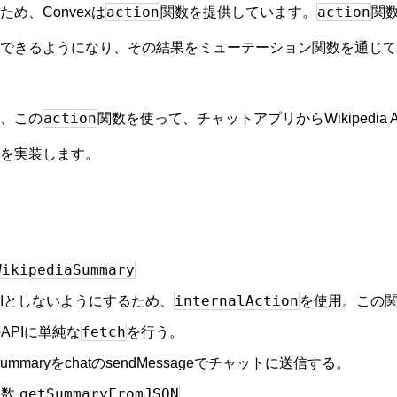
action
action
め、Convexは
関数を提供しています。
関
できるようになり、その結果をミューテーション関数を通じて
action
、この
関数を使って、チャットアプリからWikipedia
を実装します。
WikipediaSummary
internalAction
PIとしないようにするため、
を使用。この
fetch
aのAPIに単純な
を行う。
rで、summaryをchatのsendMessageでチャットに送信する。
getSummaryFromJSON
関数